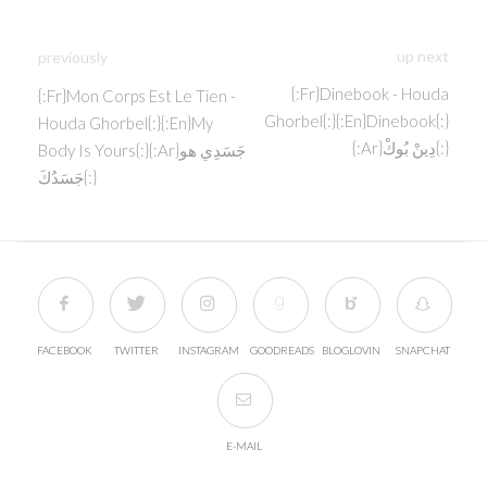
up next
previously
{:fr}dinebook - Houda
{:fr}Mon Corps Est Le Tien -
Ghorbel{:}{:en}Dinebook{:}
Houda Ghorbel{:}{:en}My
{:ar}دِينْ بُوكْ{:}
Body Is Yours{:}{:ar}جَسَدِي هو
جَسَدُكَ{:}
FACEBOOK
TWITTER
INSTAGRAM
GOODREADS
BLOGLOVIN
SNAPCHAT
E-MAIL