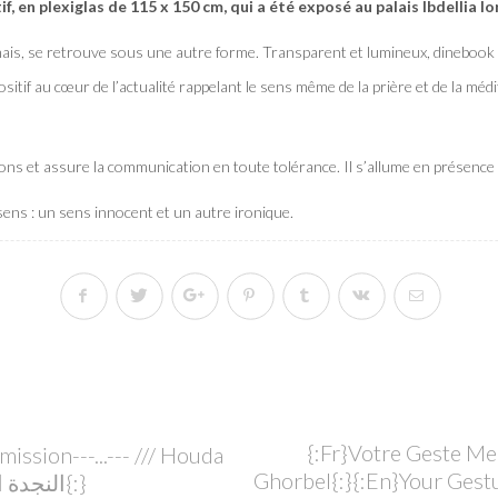
f, en plexiglas de 115 x 150 cm, qui a été exposé au palais Ibdellia lor
ais, se retrouve sous une autre forme. Transparent et lumineux, dinebook ve
itif au cœur de l’actualité rappelant le sens même de la prière et de la médit
ons et assure la communication en toute tolérance. Il s’allume en présence d
sens : un sens innocent et un autre ironique.
{:fr}Votre Geste Me 
smission---...--- /// Houda
Ghorbel{:}{:en}Your Gestu
Ghorbel{:}{:ar}النجدة اتصال{:}