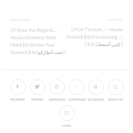
up next
previously
{:fr}Je T'écoute...! - Houda
{:fr}Sous Vos Regards… -
Ghorbel{:}{:en}I'm Listening …!
Houda Ghorbel & Wadi
{:}{:ar}إنني أسمعك{:}
Mhiri{:}{:en}under Your
Glances{:}{:ar}تحت أنظاركم{:}
FACEBOOK
TWITTER
INSTAGRAM
GOODREADS
BLOGLOVIN
SNAPCHAT
E-MAIL