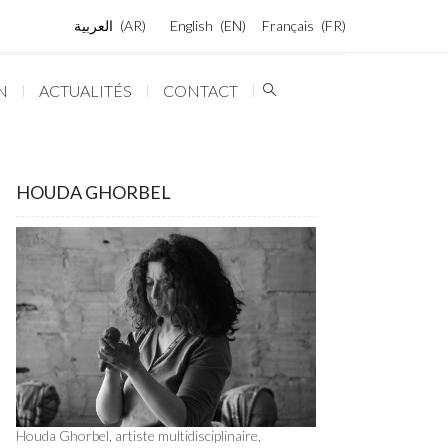
العربية
AR
English
EN
Français
FR
N
ACTUALITÉS
CONTACT
HOUDA GHORBEL
Houda Ghorbel, artiste multidisciplinaire,