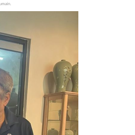
umain.