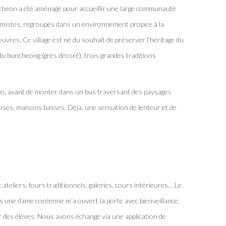
’Icheon a été aménagé pour accueillir une large communauté
amistes, regroupés dans un environnement propice à la
 œuvres. Ce village est né du souhait de préserver l’héritage du
 du buncheong (grès décoré), trois grandes traditions
étro, avant de monter dans un bus traversant des paysages
uses, maisons basses. Déjà, une sensation de lenteur et de
: ateliers, fours traditionnels, galeries, cours intérieures… Le
is une dame coréenne m’a ouvert la porte avec bienveillance.
r des élèves. Nous avons échangé via une application de