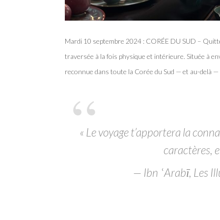
Mardi 10 septembre 2024 : CORÉE DU SUD – Quitter 
traversée à la fois physique et intérieure. Située à env
reconnue dans toute la Corée du Sud — et au-delà — 
« Le voyage t’apportera la conna
caractères, e
— Ibn ʿArabī, Les I