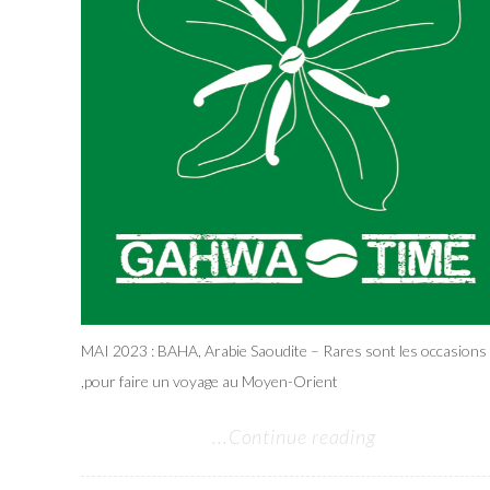
MAI 2023 : BAHA, Arabie Saoudite – Rares sont les occasions
pour faire un voyage au Moyen-Orient,
Continue reading...