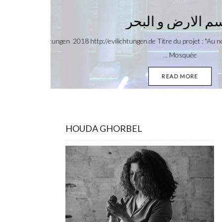
{:fr}https://vimeo.com/271603956 Evi-Lichtungen 
HOUDA GHORBEL