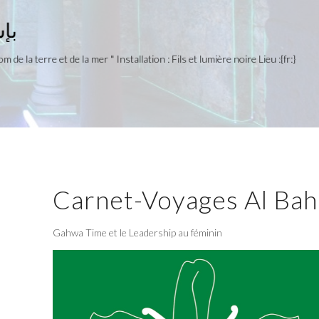
2018
بإسم الارض و البحر
2018 http://evilichtungen.de Titre du projet : "Au nom de la terre et de la mer
Mosquée ...
READ MORE
Carnet-Voyages Al Bah
Gahwa Time et le Leadership au féminin