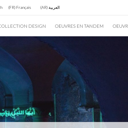
العربية
AR
Français
FR
sh
COLLECTION DESIGN
OEUVRES EN TANDEM
OEUVR