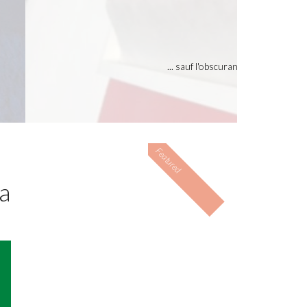
 " Installation : Fils et lumière noire Lieu :
Featured
a